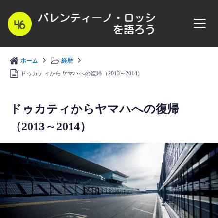
コ
ン
テ
ン
ツ
ホーム
経歴
へ
ドゥカティからヤマハへの復帰（2013～2014）
ス
キ
ッ
ドゥカティからヤマハへの復帰
プ
（2013～2014）